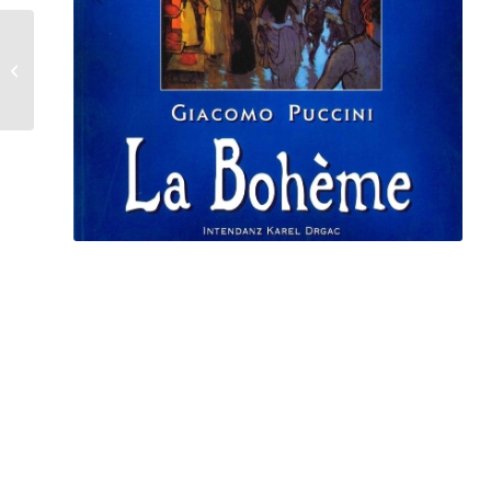
„Aida“